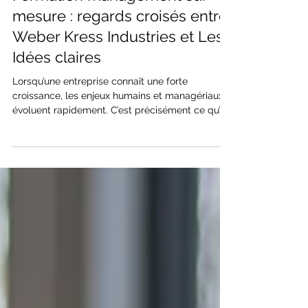
mesure : regards croisés entre
Weber Kress Industries et Les
Idées claires
Lorsqu’une entreprise connaît une forte
croissance, les enjeux humains et managériaux
évoluent rapidement. C’est précisément ce qu’a
vécu Weber Kress Industries, entreprise familiale
spécialisée dans les études électriques,
l’automatisme et le câblage. En quelques
années, l’entreprise est passée de 3 à 35
collaborateurs. Une évolution positive qui a fait
émerger de nouveaux besoins, notamment la
nécessité d’accompagner les encadrants issus
du terrain et de préparer sereinem