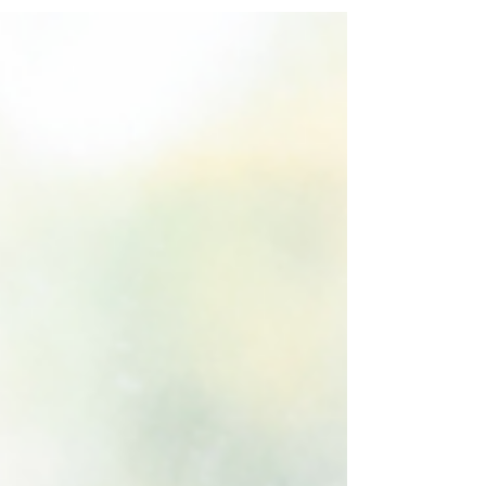
formation. Il soutient également les particuliers
dans leurs parcours professionnels et leurs
périodes de transition. À sa tête, Julie SCHILB.
Forte d’un parcours de près de 20 ans dans les
ressources humaines, elle a construit une
expertise solide, guidée par une conviction
essentielle : replacer l’humain au cœur des
organisations et