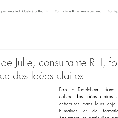
ements individuels & collectifs
Formations RH et management
Boutiq
t de Julie, consultante RH, f
ice des Idées claires
Basé à Tagolsheim, dans le
cabinet 
Les Idées claires
 a
entreprises dans leurs enjeu
humaines et de formation
également les particuliers dan