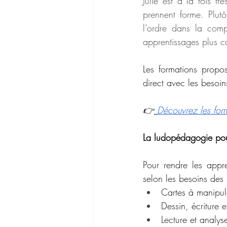
Julie est à la fois tr
prennent forme. Plut
l’ordre dans la compl
apprentissages plus co
Les formations propo
direct avec les besoins
👉
Découvrez les for
La ludopédagogie pou
Pour rendre les appre
selon les besoins des 
Cartes à manipule
Dessin, écriture e
Lecture et analy