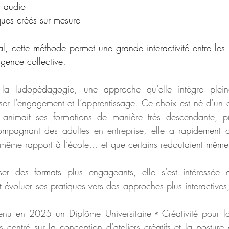
t audio
ues créés sur mesure
l, cette méthode permet une grande interactivité entre les p
ligence collective.
à la ludopédagogie, une approche qu’elle intègre plein
ser l’engagement et l’apprentissage. Ce choix est né d’un co
 animait ses formations de manière très descendante, p
ompagnant des adultes en entreprise, elle a rapidement c
e même rapport à l’école… et que certains redoutaient même
er des formats plus engageants, elle s’est intéressée 
t évoluer ses pratiques vers des approches plus interactives, 
nu en 2025 un Diplôme Universitaire « Créativité pour la
centré sur la conception d’ateliers créatifs et la posture d