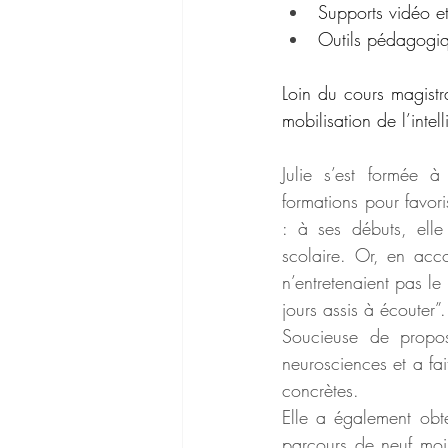
Supports vidéo e
Outils pédagogiq
Loin du cours magistra
mobilisation de l’intel
Julie s’est formée 
formations pour favori
: à ses débuts, elle
scolaire. Or, en acc
n’entretenaient pas l
jours assis à écouter”.
Soucieuse de propos
neurosciences et a fai
concrètes.
Elle a également obte
parcours de neuf mois 