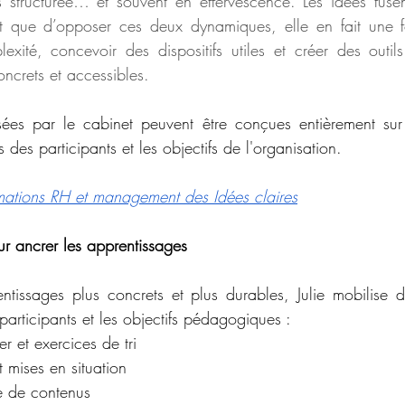
ès structurée… et souvent en effervescence. Les idées fusent
ôt que d’opposer ces deux dynamiques, elle en fait une fo
exité, concevoir des dispositifs utiles et créer des outils
ncrets et accessibles.
sées par le cabinet peuvent être conçues entièrement sur 
 des participants et les objectifs de l'organisation.
mations RH et management des Idées claires
r ancrer les apprentissages
ntissages plus concrets et plus durables, Julie mobilise dif
participants et les objectifs pédagogiques :
r et exercices de tri
t mises en situation
se de contenus