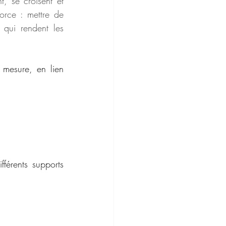
, se croisent et 
rce : mettre de 
 qui rendent les 
mesure, en lien 
férents supports 