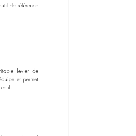
util de référence 
table levier de 
équipe et permet 
recul.