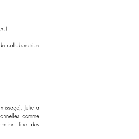
rs)
e collaboratrice 
issage), Julie a 
ionnelles comme 
nsion fine des 