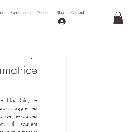
ue
Évènements
Vidéos
Blog
Contact
ormatrice
 Haut-Rhin, le 
ccompagne les 
x de ressources 
. Il soutient 
s leurs parcours 