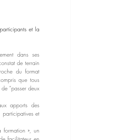
articipants et la 
ement dans ses 
nstat de terrain 
roche du format 
ompris que tous 
 de “passer deux 
aux apports des 
participatives et 
 formation », un 
e facilitateur en 