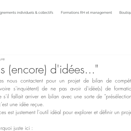
ements individuels & collectifs
Formations RH et management
Boutiq
ure
as (encore) d'idées..."
es nous contactent pour un projet de bilan de compéten
 (voire s'inquiètent) de ne pas avoir d'idée(s) de format
'il fallait arriver en bilan avec une sorte de "présélection
c'est une idée reçue. 
s est justement l'outil idéal pour explorer et définir un proj
uoi juste ici :