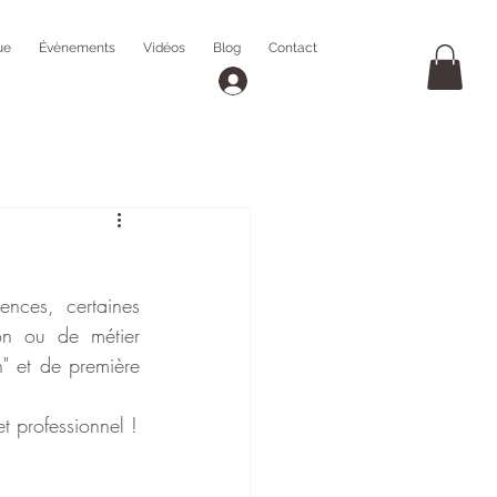
ue
Évènements
Vidéos
Blog
Contact
ces, certaines 
ion ou de métier 
" et de première 
et professionnel !