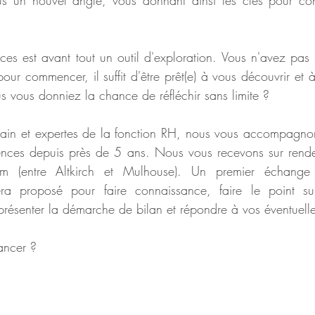
 un nouvel angle, vous donnant ainsi les clés pour const
es est avant tout un outil d'exploration. Vous n'avez pas 
our commencer, il suffit d'être prêt(e) à vous découvrir et 
us vous donniez la chance de réfléchir sans limite ?
main et expertes de la fonction RH, nous vous accompagnon
nces depuis près de 5 ans. Nous vous recevons sur rende
m (entre Altkirch et Mulhouse). Un premier échange g
a proposé pour faire connaissance, faire le point sur 
 présenter la démarche de bilan et répondre à vos éventuelle
lancer ?